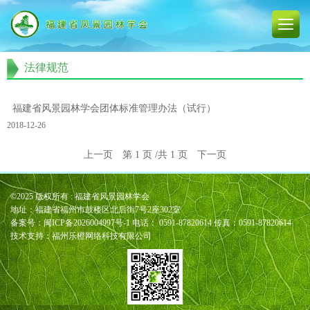
法律规范
福建省风景园林学会团体标准管理办法（试行）
2018-12-26
上一页
第
1
页
/共
1
页
下一页
©2025 版权所有 : 福建省风景园林学会
地址：福建省福州市鼓楼区北后街7号2座302室
备案号：
闽ICP备2026004997号-1
电话： 0591-87820614 传真：0591-87820614
技术支持：福州乐橙网络科技有限公司