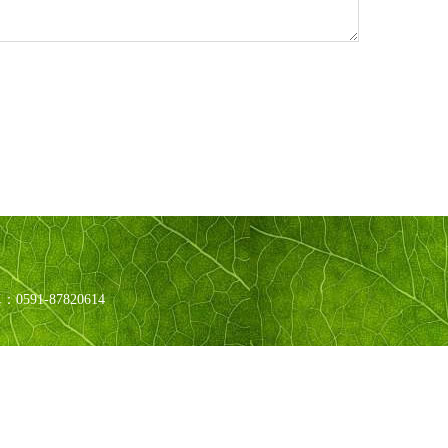
：0591-87820614